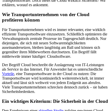
Transportsoftware. Doch bietet die Cloud wirklich Sicherheit? Wir
erklären, worauf es ankommt.
Wie Transportunternehmen von der Cloud
profitieren können
Für Transportunternehmen wird es immer relevanter, eine wirklich
effiziente Transportsoftware einzusetzen. Schließlich optimieren die
Verwaltungstools zentrale Prozesse im Tagesgeschäft deutlich. Nur
diejenigen, die sich mit neuen Softwaremöglichkeiten
auseinandersetzen, bleiben langfristig am Ball und können sich
gegenüber ihren Mitbewerbern durchsetzen. Ein Begriff fällt
mittlerweile immer häufiger: Cloudsoftware.
Der Begriff Cloud beschreibt die Auslagerung von IT-Leistungen
als Service in das Internet. Für Anwender hat es unterschiedliche
Vorteile
, eine Transportsoftware in der Cloud zu nutzen: Die
Transportsoftware wird kontinuierlich weiterentwickelt, ist immer
aktuell und lässt sich weltweit von jedem Endgerät aus abrufen.
Viele Transportunternehmen schrecken dennoch zurück – sie haben
Sicherheitsbedenken.
Ein wichtiges Kriterium: Die Sicherheit in der Cloud
Den Ergebnissen einer
aktuellen Studie
zufolge gewinnen Cloud-