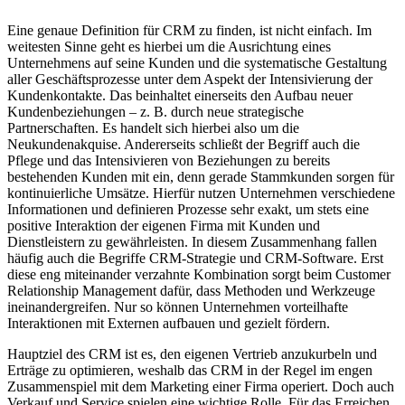
Eine genaue Definition für CRM zu finden, ist nicht einfach. Im
weitesten Sinne geht es hierbei um die Ausrichtung eines
Unternehmens auf seine Kunden und die systematische Gestaltung
aller Geschäftsprozesse unter dem Aspekt der Intensivierung der
Kundenkontakte. Das beinhaltet einerseits den Aufbau neuer
Kundenbeziehungen – z. B. durch neue strategische
Partnerschaften. Es handelt sich hierbei also um die
Neukundenakquise. Andererseits schließt der Begriff auch die
Pflege und das Intensivieren von Beziehungen zu bereits
bestehenden Kunden mit ein, denn gerade Stammkunden sorgen für
kontinuierliche Umsätze. Hierfür nutzen Unternehmen verschiedene
Informationen und definieren Prozesse sehr exakt, um stets eine
positive Interaktion der eigenen Firma mit Kunden und
Dienstleistern zu gewährleisten. In diesem Zusammenhang fallen
häufig auch die Begriffe CRM-Strategie und CRM-Software. Erst
diese eng miteinander verzahnte Kombination sorgt beim Customer
Relationship Management dafür, dass Methoden und Werkzeuge
ineinandergreifen. Nur so können Unternehmen vorteilhafte
Interaktionen mit Externen aufbauen und gezielt fördern.
Hauptziel des CRM ist es, den eigenen Vertrieb anzukurbeln und
Erträge zu optimieren, weshalb das CRM in der Regel im engen
Zusammenspiel mit dem Marketing einer Firma operiert. Doch auch
Verkauf und Service spielen eine wichtige Rolle. Für das Erreichen